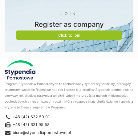
JOIN
Register as company
Click to join
Program Stypendiów Pomostowych to rozbudowany system stypendialny, oferujący
studentom wsparcie finansowe na I rok i dalsze lata studiów. Stypendia pomostowe na
pierwszy rok studiów otrzymują ambitni i zdolni maturzyści z małych miejscowości,
pochodzących z niezamożnych rodzin, którzy rozpoczynają studia dzienne i spełniają
kryteria jednego z segmentów Programu
+48 (42) 632 59 91
+48 (42) 631 95 58
biuro@stypendiapomostowe.pl